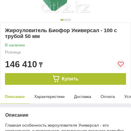
Жироуловитель Биофор Универсал - 100 с
трубой 50 мм
В наличии
Розница
146 410
₸
Купить
Описание
Характеристики
Доставка
Оплата
Усл
Описание
Главная особенность жироуловителя Универсал - его
компактность и возможность подключения входного патрубка