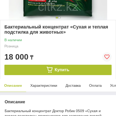
Бактериальный концентрат «Сухая и теплая
подстилка для животных»
В наличии
Розница
18 000
₸
Купить
Описание
Характеристики
Доставка
Оплата
Усл
Описание
Бактериальный концентрат Доктор Робик 0509 «Сухая и
теплая подстилка» применяется для созревания теплой