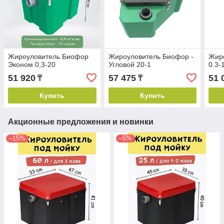
Жироуловитель Биофор
Жироуловитель Биофор -
Жир
Эконом 0,3-20
Угловой 20-1
0.3-
51 920
57 475
51 
₸
₸
Купить
Купить
Акционные предложения и новинки
–15%
–5%