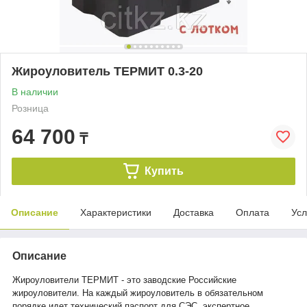
Жироуловитель ТЕРМИТ 0.3-20
В наличии
Розница
64 700
₸
Купить
Описание
Характеристики
Доставка
Оплата
Усл
Описание
Жироуловители ТЕРМИТ - это заводские Российские
жироуловители. На каждый жироуловитель в обязательном
порядке идет технический паспорт для СЭС, экспертное