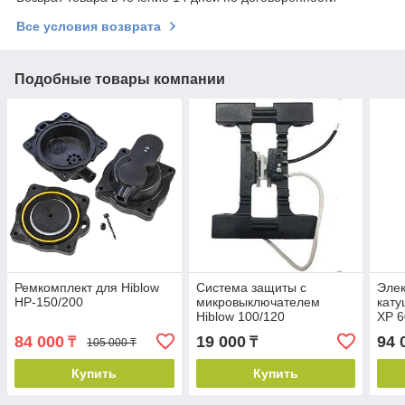
Все условия возврата
Подобные товары компании
Ремкомплект для Hiblow
Система защиты с
Элек
HP-150/200
микровыключателем
кату
Hiblow 100/120
XP 6
84 000
19 000
94 
₸
₸
105 000 ₸
Купить
Купить