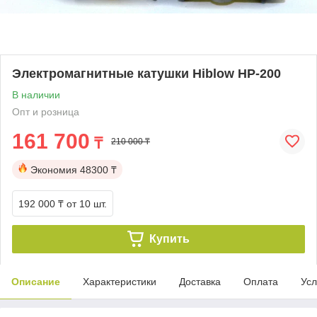
Электромагнитные катушки Hiblow HP-200
В наличии
Опт и розница
161 700
₸
210 000 ₸
Экономия
48300 ₸
192 000 ₸
от 10 шт.
Купить
Описание
Характеристики
Доставка
Оплата
Усл