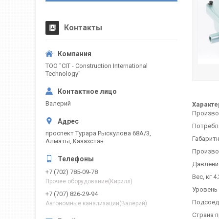
Контакты
ТОО "CIT - Construction International
Technology"
Валерий
Характе
Произво
Потребл
проспект Турара Рыскулова 68А/3,
Габарит
Алматы, Казахстан
Произво
Давление
+7 (702) 785-09-78
Вес, кг 4.
Прочее оборудование(Кирилл)
Уровень 
+7 (707) 826-29-94
Подсоед
Автономные канализации(Валерий)
Страна 