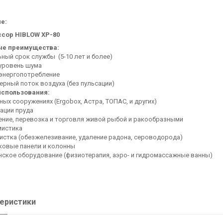
ие:
сор HIBLOW XP-80
ые преимущества:
ьный срок службы (5-10 лет и более)
 уровень шума
 энергопотребление
ерный поток воздуха (без пульсации)
спользования:
тных сооружениях (Ergobox, Астра, ТОПАС, и других)
рации пруда
ение, перевозка и торговля живой рыбой и ракообразными
мистика
истка (обезжелезивание, удаление радона, сероводорода)
ковые панели и колонны
нское оборудование (физиотерапия, аэро- и гидромассажные ванны)
еристики