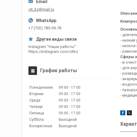
cit_kz@mail.ru
Описан
Компрес
+7 (702) 785-09-78
Основн
- длител
- низкий
- низкое
Instagram "Наши работы"
- равном
https://instagram.com/citkz
Сферы и
- в очис
- для аэ
График работы
- развед
- акариу
- водооч
Понедельник
09:00
17:00
- пузырь
Вторник
09:00
17:00
- медици
Среда
09:00
17:00
Четверг
09:00
17:00
Пятница
09:00
17:00
Суббота
Выходной
Характ
Воскресенье
Выходной