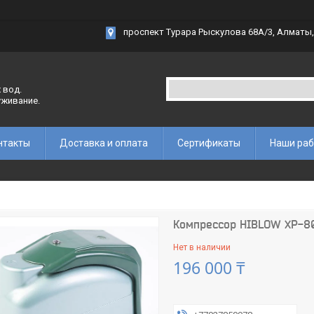
проспект Турара Рыскулова 68А/3, Алматы,
 вод.
уживание.
нтакты
Доставка и оплата
Сертификаты
Наши ра
Компрессор HIBLOW XP-8
Нет в наличии
196 000 ₸