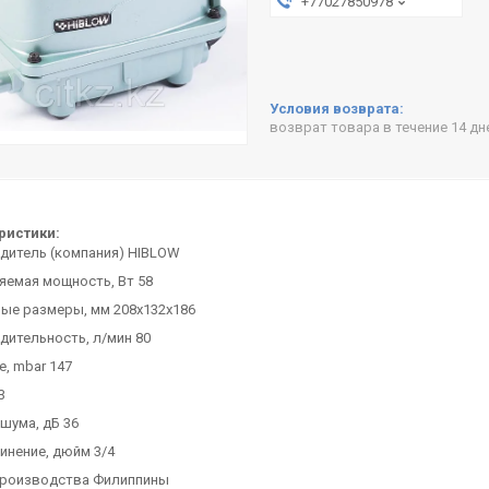
+77027850978
возврат товара в течение 14 д
ристики:
дитель (компания) HIBLOW
яемая мощность, Вт 58
ные размеры, мм 208х132х186
дительность, л/мин 80
, mbar 147
3
шума, дБ 36
инение, дюйм 3/4
производства Филиппины