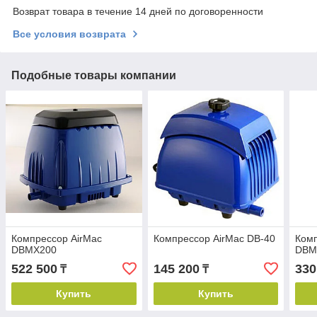
Возврат товара в течение 14 дней по договоренности
Все условия возврата
Подобные товары компании
Компрессор AirMac
Компрессор AirMac DB-40
Комп
DBMX200
DBM
522 500
145 200
330
₸
₸
Купить
Купить