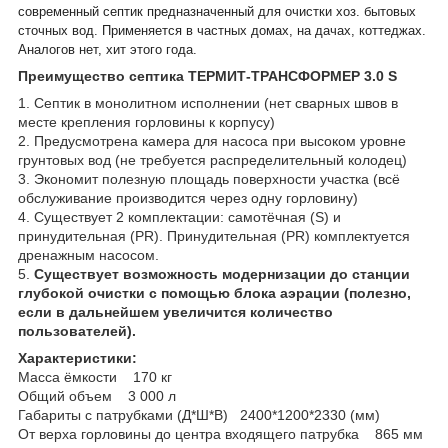
современный септик предназначенный для очистки хоз. бытовых
сточных вод. Применяется в частных домах, на дачах, коттеджах.
Аналогов нет, хит этого года.
Преимущество септика ТЕРМИТ-ТРАНСФОРМЕР 3.0 S
1. Септик в монолитном исполнении (нет сварных швов в
месте крепления горловины к корпусу)
2. Предусмотрена камера для насоса при высоком уровне
грунтовых вод (не требуется распределительный колодец)
3. Экономит полезную площадь поверхности участка (всё
обслуживание производится через одну горловину)
4. Существует 2 комплектации: самотёчная (S) и
принудительная (PR). Принудительная (PR) комплектуется
дренажным насосом.
5.
Существует возможность модернизации до станции
глубокой очистки с помощью блока аэрации (полезно,
если в дальнейшем увеличится количество
пользователей).
Характеристики:
Масса ёмкости 170 кг
Общий объем 3 000 л
Габариты с патрубками (Д*Ш*В) 2400*1200*2330 (мм)
От верха горловины до центра входящего патрубка 865 мм