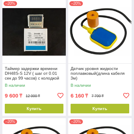
–20%
–20%
Таймер задержки времени
Датчик уровня жидкости
DH48S-S 12V ( шаг от 0.01
поплавковый(длина кабеля
сек до 99 часов) с колодкой
3м)
В наличии
В наличии
9 600
6 160
₸
₸
12 000 ₸
7 700 ₸
Купить
Купить
–20%
–20%