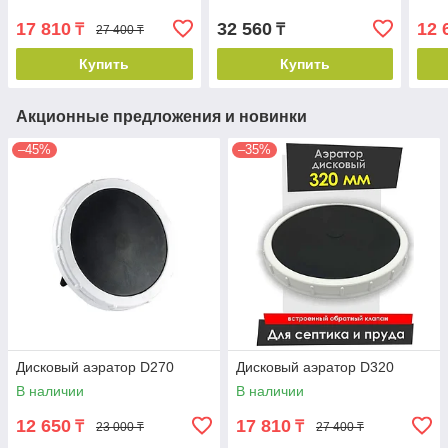
17 810
32 560
12 
₸
₸
27 400 ₸
Купить
Купить
Акционные предложения и новинки
–45%
–35%
Дисковый аэратор D270
Дисковый аэратор D320
В наличии
В наличии
12 650
17 810
₸
₸
23 000 ₸
27 400 ₸