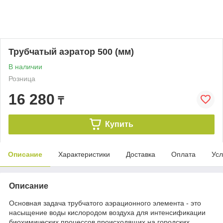
Трубчатый аэратор 500 (мм)
В наличии
Розница
16 280
₸
Купить
Описание
Характеристики
Доставка
Оплата
Усл
Описание
Основная задача трубчатого аэрационного элемента - это
насыщение воды кислородом воздуха для интенсификации
биохимических процессов происходящих на городских