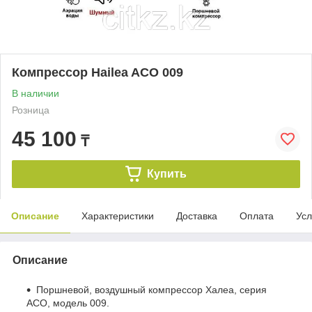
Компрессор Hailea ACO 009
В наличии
Розница
45 100
₸
Купить
Описание
Характеристики
Доставка
Оплата
Усл
Описание
Поршневой, воздушный компрессор Халеа, серия
ACO, модель 009.