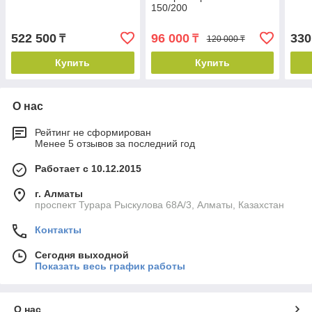
150/200
522 500
96 000
330
₸
₸
120 000 ₸
Купить
Купить
О нас
Рейтинг не сформирован
Менее 5 отзывов за последний год
Работает с 10.12.2015
г. Алматы
проспект Турара Рыскулова 68А/3, Алматы, Казахстан
Контакты
Сегодня выходной
Показать весь график работы
О нас