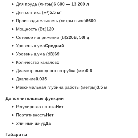
Для пруда (литры)
6 600 — 13 200 л
Для септика (м³)
5.5 м³
Производительность (литры в час)
6600
Мощность (Вт.)
120
Сетевое напряжение (В)
220В, 50Гц
Уровень шума
Средний
Уровень шума (dB)
69
Количество каналов
1
Диаметр выходного патрубка (мм)
0.6
Давление
0.035
Максимальная глубина работы (метры)
3.5 м
Дополнительные функции
Регулировка потока
Нет
Портативность
Нет
Уличный шнур
Да
Габариты