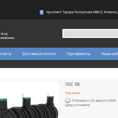
проспект Турара Рыскулова 68А/3, Алматы,
 вод.
уживание.
нтакты
Доставка и оплата
Сертификаты
Наши ра
ЛОС 30
Под заказ
Отправка с 23 августа 2026
Цену уточняйте