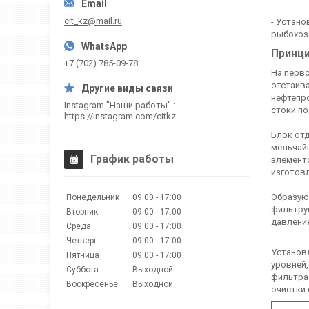
cit_kz@mail.ru
- Устан
рыбохоз
Принци
+7 (702) 785-09-78
На перво
отстаива
нефтепро
Instagram "Наши работы"
стоки по
https://instagram.com/citkz
Блок от
мельчайш
График работы
элемент
изготовл
Образующ
Понедельник
09:00
17:00
фильтру
Вторник
09:00
17:00
давление
Среда
09:00
17:00
Четверг
09:00
17:00
Установ
Пятница
09:00
17:00
уровней
Суббота
Выходной
фильтра
Воскресенье
Выходной
очистки 