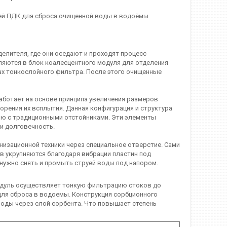
ей ПДК для сброса очищенной воды в водоёмы
елителя, где они оседают и проходят процесс
вляются в блок коалесцентного модуля для отделения
ах тонкослойного фильтра. После этого очищенные
ботает на основе принципа увеличения размеров
орения их всплытия. Данная конфигурация и структура
ию с традиционными отстойниками. Эти элементы
и долговечность.
изационной техники через специальное отверстие. Сами
 укрупняются благодаря вибрации пластин под
нужно снять и промыть струей воды под напором.
одуль осуществляет тонкую фильтрацию стоков до
ля сброса в водоемы. Конструкция сорбционного
оды через слой сорбента. Что повышает степень