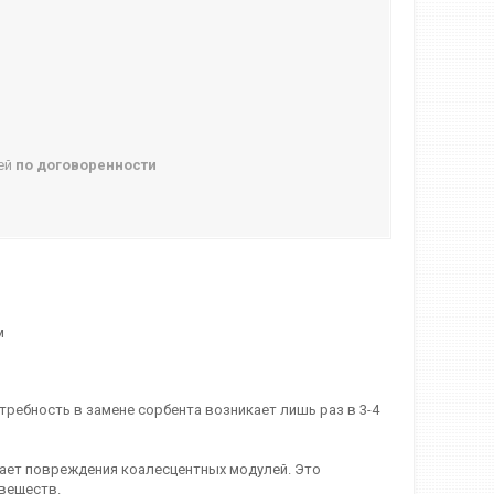
ней
по договоренности
м
требность в замене сорбента возникает лишь раз в 3-4
ает повреждения коалесцентных модулей. Это
 веществ.