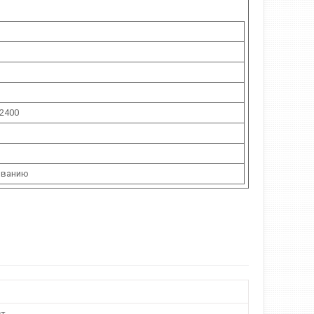
2400
ованию
ст