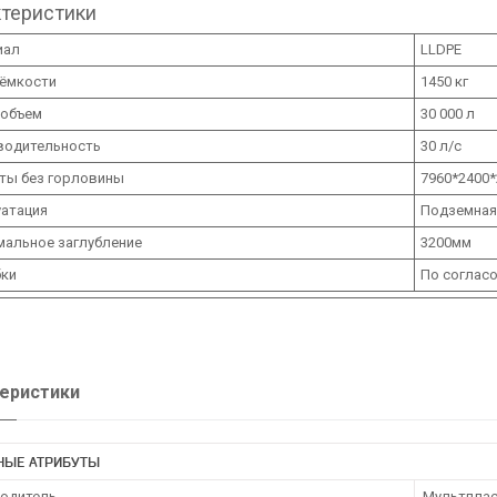
теристики
иал
LLDPE
 ёмкости
1450 кг
 объем
30 000 л
водительность
30 л/c
ты без горловины
7960*2400*
атация
Подземная
мальное заглубление
3200мм
бки
По соглас
еристики
НЫЕ АТРИБУТЫ
одитель
Мультпла