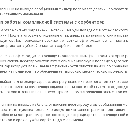
овленный на выходе сорбционный фильтр позволяет достичь показател
яйственного назначения.
п работы комплексной системы с сорбентом:
м этапе сильно загрязненные сточные воды попадают в отсек пескоотд
ния. После этого, уже очищенные от крупных загрязнений стоки напра
дуктов. Там происходит осаждение частиц нефтепродуктов на пластин
двергаются глубокой очистке в сорбционном блоке.
деления нефтепродуктов оснащен коалесцентным фильтром, который ра
их капель нефтепродуктов путем слияния молекул и последующего уск
ов гарантируют повышение эффективности очистки на 40% по сравнен
ены из полимера, что обеспечивает высокую механическую прочность 
ийся на дне резервуара осадок регулярно выводится с помощью ассен
ющие элементы самоочищающиеся: капли растворённых углеводородов
м потока и всплывают наверх. При сильном загрязнении элементов их 
ленный на выходе из блока отделения нефтепродуктов сорбционный м
, соответствующих предельно допустимым концентрациям, пригодным д
 обеспечивает равномерное прохождение предварительно очищенной в
стоков и срок службы сорбента до его замены.