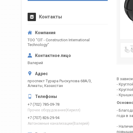
Контакты
ТОО "CIT - Construction International
Technology"
Валерий
В зависи
проспект Турара Рыскулова 68А/3,
- Кругл
Алматы, Казахстан
- Кругло
- Крышк
Основно
+7 (702) 785-09-78
- Благод
Прочее оборудование(Кирилл)
года в з
+7 (707) 826-29-94
Автономные канализации(Валерий)
- Налич
повышает