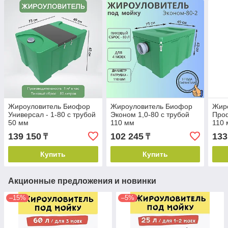
Жироуловитель Биофор
Жироуловитель Биофор
Жир
Универсал - 1-80 с трубой
Эконом 1,0-80 с трубой
Проф
50 мм
110 мм
110
139 150
102 245
133
₸
₸
Купить
Купить
Акционные предложения и новинки
–15%
–5%