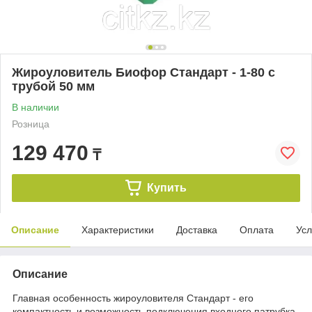
Жироуловитель Биофор Стандарт - 1-80 с
трубой 50 мм
В наличии
Розница
129 470
₸
Купить
Описание
Характеристики
Доставка
Оплата
Усл
Описание
Главная особенность жироуловителя Стандарт - его
компактность и возможность подключения входного патрубка