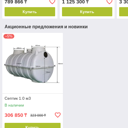
789 866
1 125 300
3 3
₸
₸
Купить
Купить
Акционные предложения и новинки
–5%
Септик 1.0 м3
В наличии
306 850
₸
323 000 ₸
Купить