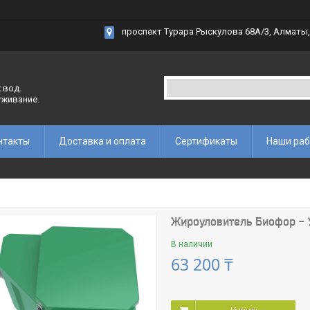
проспект Турара Рыскулова 68А/3, Алматы,
 вод.
уживание.
нтакты
Доставка и оплата
Сертификаты
Наши ра
Жироуловитель Биофор - 
В наличии
63 200 ₸