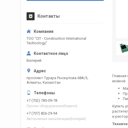
Контакты
ТОО "CIT - Construction International
Technology"
Валерий
Главная 
проспект Турара Рыскулова 68А/3,
мойкой.
Алматы, Казахстан
Ма
Про
Пи
+7 (702) 785-09-78
Купить у
Прочее оборудование(Кирилл)
растител
+7 (707) 826-29-94
и рестор
Автономные канализации(Валерий)
Техниче