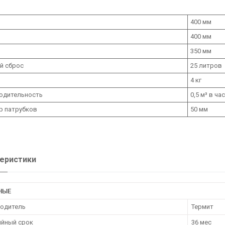
400 мм
400 мм
350 мм
й сброс
25 литров
4 кг
одительность
0,5 м³ в час
р патрубков
50 мм
еристики
НЫЕ
одитель
Термит
ийный срок
36 мес