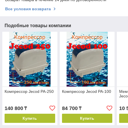
Все условия возврата
Подобные товары компании
Компрессор Jecod PA-250
Компрессор Jecod PA-100
Мем
Jeco
140 800
84 700
10 
₸
₸
Купить
Купить